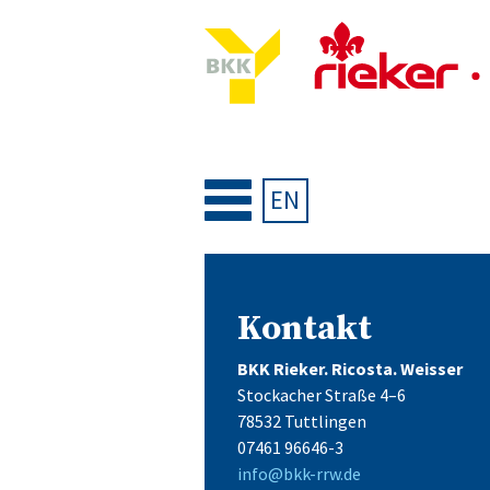
Zum
Inhalt
springen
EN
Kontakt
BKK Rieker. Ricosta. Weisser
Stockacher Straße 4–6
78532 Tuttlingen
07461 96646-3
info@bkk-rrw.de